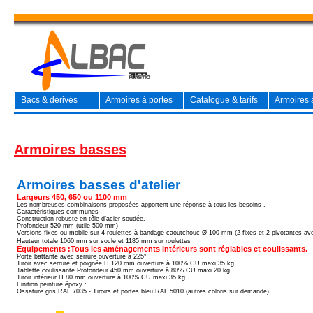
Bacs & dérivés
Armoires à portes
Catalogue & tarifs
Armoires à
Armoires basses
Armoires basses d'atelier
Largeurs 450, 650 ou 1100 mm
Les nombreuses combinaisons proposées apportent une réponse à tous les besoins .
Caractéristiques communes
Construction robuste en tôle d’acier soudée.
Profondeur 520 mm (utile 500 mm)
Versions fixes ou mobile sur 4 roulettes à bandage caoutchouc Ø 100 mm (2 fixes et 2 pivotantes ave
Hauteur totale 1060 mm sur socle et 1185 mm sur roulettes
Équipements :Tous les aménagements intérieurs sont réglables et coulissants.
Porte battante avec serrure ouverture à 225°
Tiroir avec serrure et poignée H 120 mm ouverture à 100% CU maxi 35 kg
Tablette coulissante Profondeur 450 mm ouverture à 80% CU maxi 20 kg
Tiroir intérieur H 80 mm ouverture à 100% CU maxi 35 kg
Finition peinture époxy :
Ossature gris RAL 7035 - Tiroirs et portes bleu RAL 5010 (autres coloris sur demande)