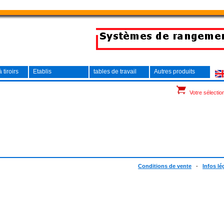
 tiroirs
Etablis
tables de travail
Autres produits
Votre sélectio
Conditions de vente
-
Infos lé